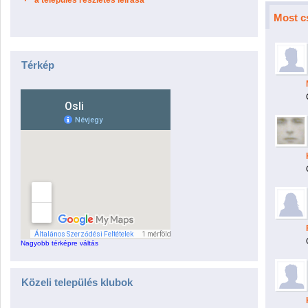
a település részletes leírása
Most c
Térkép
Nagyobb térképre váltás
Közeli település klubok