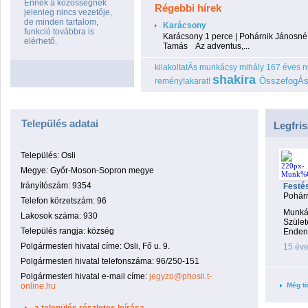
Ennek a közösségnek
Régebbi hírek
jelenleg nincs vezetője,
de minden tartalom,
Karácsony
funkció továbbra is
Karácsony 1 perce | Pohárnik Jánosné 
elérhető.
Tamás Az adventus,...
kilakoltatÁs
munkácsy mihály 167 éves
n
shakira
ÖsszefogÁs
remény!akarat!
Település adatai
Legfri
Település: Osli
Megye: Győr-Moson-Sopron megye
Irányítószám: 9354
Festé
Pohár
Telefon körzetszám: 96
Munkác
Lakosok száma: 930
Szület
Település rangja: község
Endeni
Polgármesteri hivatal címe: Osli, Fő u. 9.
15 év
Polgármesteri hivatal telefonszáma: 96/250-151
Polgármesteri hivatal e-mail címe:
jegyzo@phosli.t-
online.hu
Még tö