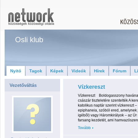
Osli klub
Nyitó
Tagok
Képek
Videók
Hírek
Fórum
L
Vezetőváltás
Vízkereszt
Vízkereszt Boldogasszony havának
császár tiszteletére szentelték A ke
katolikus naptár szerint vízkereszt 
epiphaneia, szóból ered, amelynek j
igéből) vagy Háromkirályok – az Úr
farsang kezdetét, ami hamvazószerdá
Tovább