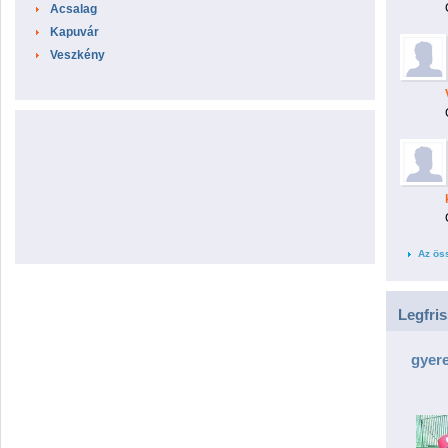
Acsalag
Kapuvár
Veszkény
Az ös
Legfri
gyer